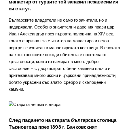
манастир от турците той запазил независимия
си статут.
Българските владетели не само го зачитали, но и
надарявали. Особено значителни дарения прави цар
Иван Александър през първата половина на ХІV век,
когато е признат за съктитор на манастира и негов
портрет е изписан в манастирската костница. В епохата
на кръстоносните походи обителта е посетена от
кръстоносци, които го намират в много добро
състояние – с двор покрит с бели каменни плочи и
притежаващ много икони и църковни принадлежности,
богато украсени със злато, сребро и скъпоценни
камъни.
След падането на старата българска столица
Търновград през 1393 г. Бачковският