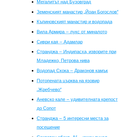
Мегалитът над Бузовград
Земенският манастир „Йоан Богослов“
Къпиновският манастир и водопада
Вила Армира – лукс от миналото
Сиври кая – Адамлар
Странджа – Индипасха, изворите при
Младежко, Петрова нива
Водопад Скока – Драконов камък
Потопената църква на язовир
„Жребчево“
Аневско кале – удивителната крепост
до Сопот
Странджа – 5 интересни места за
посещение