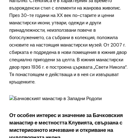
напълно. Стенописа е в характерния за времето
възрожденски стил с елементи на жанрова живопис.
През 30-те години на ХХ век по-старите и ценни
манастирски икони, утвари, одежди и други
принадлежности, неизползвани повече в
богослужението, са събрани в колекция, положила
основите на настоящия манастирски музей. От 2007 г.
сбирката е подредена в нови помещения в южния двор
специално пригодени за целта. В южния манастирски
двор през 1936 г. е построена църквата „Свети Никола“.
Тя понастоящем е действаща и в нея си извършват
кръщенките.
От особен интерес и значение за Бачковския
манастир е местността Клувията, свързана с
мистериозното изчезване и откриване на
чудотворната икона.