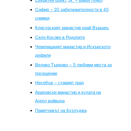
Секретен обект „А“ – южен тунел
София – 20 забележителности в 45
снимки
Клисурският манастир край Вършец
Село Косово в Родопите
Черепишкият манастир и Искърското
дефиле
Велико Търново – 5 любими места за
посещение
Несебър – старият град
Араповски манастир и кулата на
Ангел войвода
Паметникът на Бузлуджа