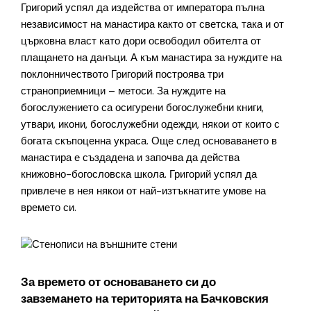
Григорий успял да издейства от императора пълна
независимост на манастира както от светска, така и от
църковна власт като дори освободил обителта от
плащането на данъци. А към манастира за нуждите на
поклонничеството Григорий построява три
страноприемници – метоси. За нуждите на
богослужението са осигурени богослужебни книги,
утвари, икони, богослужебни одежди, някои от които с
богата скъпоценна украса. Още след основаването в
манастира е създадена и започва да действа
книжовно-богословска школа. Григорий успял да
привлече в нея някои от най-изтъкнатите умове на
времето си.
За времето от основаването си до
завземането на територията на Бачковския