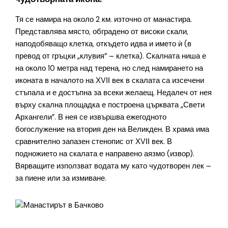
Тя се намира на около 2 км. източно от манастира.
Представлява място, обградено от високи скали,
наподобяващо клетка, откъдето идва и името ѝ (в
превод от гръцки „клувия“ – клетка). Скалната ниша е
на около 10 метра над терена, но след намирането на
иконата в началото на ХVІІ век в скалата са изсечени
стъпала и е достъпна за всеки желаещ. Недалеч от нея
върху скална площадка е построена църквата „Свети
Архангели”. В нея се извършва ежегодното
богослужение на втория ден на Великден. В храма има
сравнително запазен стенопис от ХVІІ век. В
подножието на скалата е направено аязмо (извор).
Вярващите използват водата му като чудотворен лек –
за пиене или за измиване.