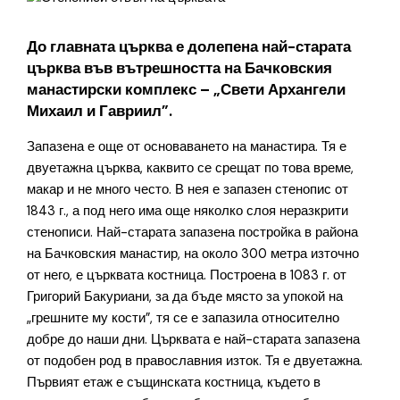
До главната църква е долепена най-старата
църква във вътрешността на Бачковския
манастирски комплекс – „Свети Архангели
Михаил и Гавриил”.
Запазена е още от основаването на манастира. Тя е
двуетажна църква, каквито се срещат по това време,
макар и не много често. В нея е запазен стенопис от
1843 г., а под него има още няколко слоя неразкрити
стенописи. Най-старата запазена постройка в района
на Бачковския манастир, на около 300 метра източно
от него, е църквата костница. Построена в 1083 г. от
Григорий Бакуриани, за да бъде място за упокой на
„грешните му кости”, тя се е запазила относително
добре до наши дни. Църквата е най-старата запазена
от подобен род в православния изток. Тя е двуетажна.
Първият етаж е същинската костница, където в