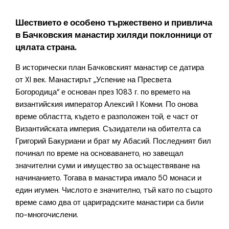
Шествието е особено тържествено и привлича
в Бачковския манастир хиляди поклонници от
цялата страна.
В исторически план Бачковският манастир се датира
от XI век. Манастирът „Успение на Пресвета
Богородица“ е основан през 1083 г. по времето на
византийския император Алексий І Комни. По онова
време областта, където е разположен той, е част от
Византийската империя. Съзидатели на обителта са
Григорий Бакуриани и брат му Абасий. Последният бил
починал по време на основаването, но завещал
значителни суми и имущество за осъществяване на
начинанието. Тогава в манастира имало 50 монаси и
един игумен. Числото е значително, тъй като по същото
време само два от цариградските манастири са били
по-многочислени.