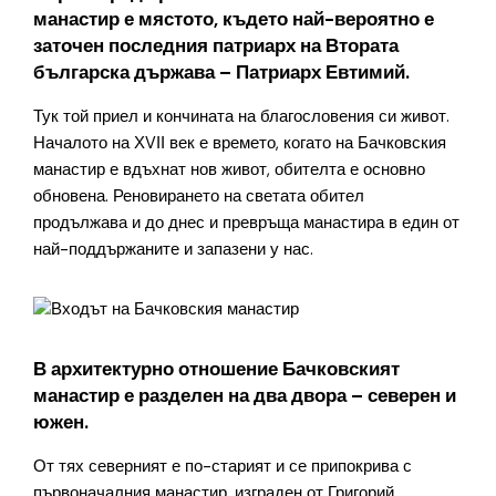
манастир е мястото, където най-вероятно е
заточен последния патриарх на Втората
българска държава – Патриарх Евтимий.
Тук той приел и кончината на благословения си живот.
Началото на ХVІІ век е времето, когато на Бачковския
манастир е вдъхнат нов живот, обителта е основно
обновена. Реновирането на светата обител
продължава и до днес и превръща манастира в един от
най-поддържаните и запазени у нас.
В архитектурно отношение Бачковският
манастир е разделен на два двора – северен и
южен.
От тях северният е по-старият и се припокрива с
първоначалния манастир, изграден от Григорий