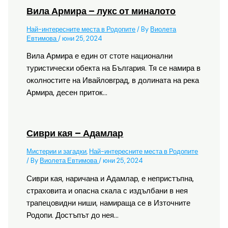
Вила Армира – лукс от миналото
Най-интересните места в Родопите
/ By
Виолета
Евтимова
/
юни 25, 2024
Вила Армира е един от стоте национални
туристически обекта на България. Тя се намира в
околностите на Ивайловград, в долината на река
Армира, десен приток…
Сиври кая – Адамлар
Мистерии и загадки
,
Най-интересните места в Родопите
/ By
Виолета Евтимова
/
юни 25, 2024
Сиври кая, наричана и Адамлар, е непристъпна,
страховита и опасна скала с издълбани в нея
трапецовидни ниши, намираща се в Източните
Родопи. Достъпът до нея…