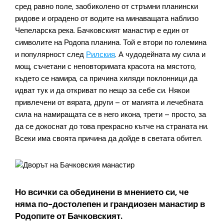
сред равно поле, заобиколено от стръмни планински
ридове и оградено от водите на минаващата наблизо
Чепеларска река. Бачковският манастир е един от
символите на Родопа планина. Той е втори по големина
и популярност след
Рилския
. А чудодейната му сила и
мощ, съчетани с неповторимата красота на мястото,
където се намира, са причина хиляди поклонници да
идват тук и да откриват по нещо за себе си. Някои
привлечени от вярата, други – от магията и лечебната
сила на намиращата се в него икона, трети – просто, за
да се докоснат до това прекрасно кътче на страната ни.
Всеки има своята причина да дойде в светата обител.
Но всички са обединени в мнението си, че
няма по-достолепен и грандиозен манастир в
Родопите от Бачковският.