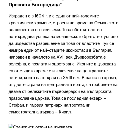
Пресвета Богородица”
Изграден е в 1604 г. и е един от най-големите
християнски храмове, строени по време на Османското
владичество по тези земи. Това обстоятелство
потвърждава успеха на монашеското братство, успяло
да издейства разрешение за това от властите. Тук се
намира един от най-старите иконостаси в България,
направен в началото на ХVІІ век. Дърворезбата е
релефна, с позлата и оцветяване. Иконите в църквата
са от същото време с изключение на централните
четири, които са от края на ХVІІІ век. В наоса на храма,
от двете страни на централната врата, са гробовете на
двама от бележитите първойерарси на Българската
православна църква. Това са последния екзарх –
Стефан, и първия патриарх на третата ни
самостоятелна църква – Кирил.