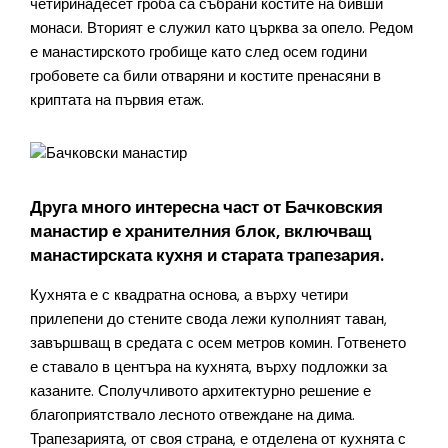
четиринадесет гроба са събрани костите на бивши
монаси. Вторият е служил като църква за опело. Редом
е манастирското гробище като след осем години
гробовете са били отваряни и костите пренасяни в
криптата на първия етаж.
Друга много интересна част от Бачковския
манастир е хранителния блок, включващ
манастирската кухня и старата трапезария.
Кухнята е с квадратна основа, а върху четири
прилепени до стените свода лежи куполният таван,
завършващ в средата с осем метров комин. Готвенето
е ставало в центъра на кухнята, върху подложки за
казаните. Сполучливото архитектурно решение е
благоприятствало лесното отвеждане на дима.
Трапезарията, от своя страна, е отделена от кухнята с