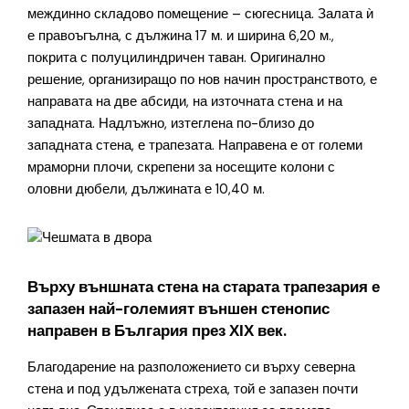
междинно складово помещение – сюгесница. Залата ѝ
е правоъгълна, с дължина 17 м. и ширина 6,20 м.,
покрита с полуцилиндричен таван. Оригинално
решение, организиращо по нов начин пространството, е
направата на две абсиди, на източната стена и на
западната. Надлъжно, изтеглена по-близо до
западната стена, е трапезата. Направена е от големи
мраморни плочи, скрепени за носещите колони с
оловни дюбели, дължината е 10,40 м.
Върху външната стена на старата трапезария е
запазен най-големият външен стенопис
направен в България през ХІХ век.
Благодарение на разположението си върху северна
стена и под удължената стреха, той е запазен почти