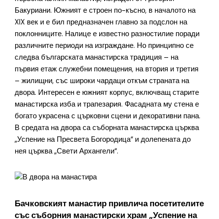
Бакуриани. Южният е строен по-късно, в началото на
XIX век и е бил предназначен главно за подслон на
поклонниците. Налице е известно разностилие поради
различните периоди на изграждане. Но принципно се
следва българската манастирска традиция – на
първия етаж служебни помещения, на втория и третия
– жилищни, със широки чардаци откъм страната на
двора. Интересен е южният корпус, включващ старите
манастирска изба и трапезария. Фасадната му стена е
богато украсена с църковни сцени и декоративни пана.
В средата на двора са съборната манастирска църква
„Успение на Пресвета Богородица“ и долепената до
нея църква „Свети Архангели“.
Бачковският манастир привлича посетителите
със съборния манастирски храм „Успение на