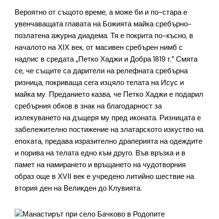
Вероятно от същото време, а може би и по-стара е
увенчаващата главата на Божията майка сребърно-
позлатена ажурна диадема. Тя е покрита по-късно, в
началото на ХІХ век, от масивен сребърен нимб с
надпис в средата „Петко Хаджи и Добра 1819 г.” Смята
се, че същите са дарители на релефната сребърна
ризница, покриваща сега изцяло телата на Исус и
майка му. Преданието казва, че Петко Хаджи е подарил
сребърния обков в знак на благодарност за
излекуването на дъщеря му пред иконата. Ризницата е
забележително постижение на златарското изкуство на
епохата, предава изразително драперията на одеждите
и порива на телата едно към друго. Във връзка и в
памет на намирането и връщането на чудотворния
образ още в ХVІІ век е учредено литийно шествие на
втория ден на Великден до Клувията.