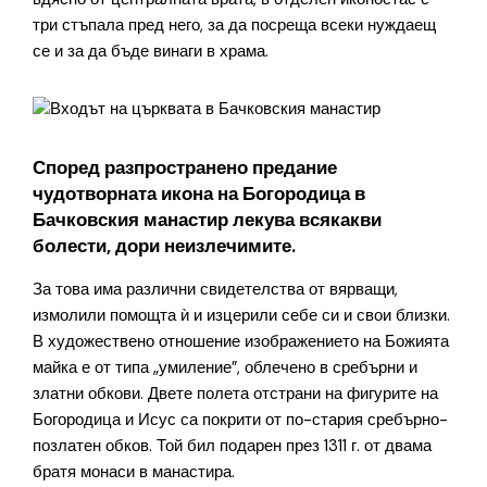
три стъпала пред него, за да посреща всеки нуждаещ
се и за да бъде винаги в храма.
Според разпространено предание
чудотворната икона на Богородица в
Бачковския манастир лекува всякакви
болести, дори неизлечимите.
За това има различни свидетелства от вярващи,
измолили помощта ѝ и изцерили себе си и свои близки.
В художествено отношение изображението на Божията
майка е от типа „умиление”, облечено в сребърни и
златни обкови. Двете полета отстрани на фигурите на
Богородица и Исус са покрити от по-стария сребърно-
позлатен обков. Той бил подарен през 1311 г. от двама
братя монаси в манастира.