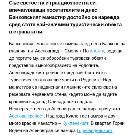
Със светостта и грандиозността си,
впечатляващи посетителите и днес
Бачковският манастир достойно се нарежда
сред стоте най-значими туристически обекта
в страната ни.
Бачковският манастир се намира след село Бачково на
главния път Асеновград – Смолян. По
алеята
, водеща
до портите му, са обособени търговски обекти,
представящи многообразието на Родопите.
Асеновградският регион е сред най-богатите в
туристическо отношение части на Родопите. Над
манастира са надвиснали планинските склонове на
резервата Червената стена, където може да видите
красивия водопад Сливодолско падало.
Непосредствено до Асеновград се намира прочутата
Асенова крепост
. Над град Куклен се намира и друг
много красив манастир –
Кукленският
. В квартал Горни
Воден на Асеновград се намира
Горноводенският