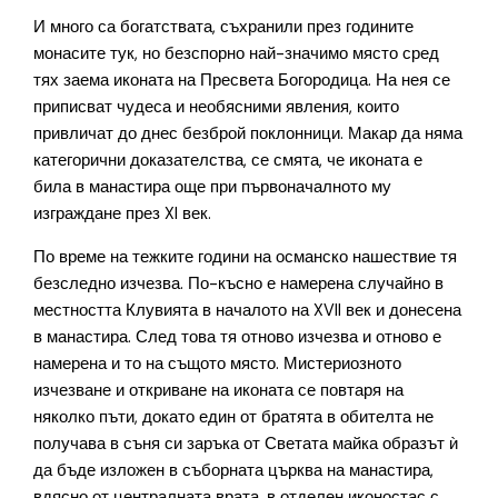
И много са богатствата, съхранили през годините
монасите тук, но безспорно най-значимо място сред
тях заема иконата на Пресвета Богородица. На нея се
приписват чудеса и необясними явления, които
привличат до днес безброй поклонници. Макар да няма
категорични доказателства, се смята, че иконата е
била в манастира още при първоначалното му
изграждане през XI век.
По време на тежките години на османско нашествие тя
безследно изчезва. По-късно е намерена случайно в
местността Клувията в началото на XVII век и донесена
в манастира. След това тя отново изчезва и отново е
намерена и то на същото място. Мистериозното
изчезване и откриване на иконата се повтаря на
няколко пъти, докато един от братята в обителта не
получава в съня си заръка от Светата майка образът ѝ
да бъде изложен в съборната църква на манастира,
вдясно от централната врата, в отделен иконостас с